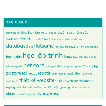
TAG CLOUD
chăm sóc
almalinux
backend
chuẩn seo
adminlte
ai
chia sẻ
claude
website
claude fable 5
claude opus 4.8
claude pro
database
flatsome
es6
font chữ
framework
front end
golang
học lập trình
linux
hướng dẫn
lynx
làm chủ claude
net core
php
4.8
mysql
n8n
những cải tiến trong wordpress 7.0
npm
postgresql
reactjs
react
theme
smartadmin
sửa lỗi
theme
thiết kế website
thiết kế website cho doanh
wordpress
nghiệp
thiết kế website đồng nai
thủ thuật
typescript
tối ưu windows
wordpress
ubuntu
windows server