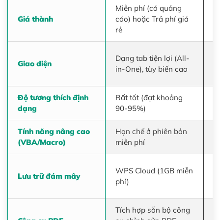
Miễn phí (có quảng
T
Giá thành
cáo) hoặc Trả phí giá
m
rẻ
G
Dạng tab tiện lợi (All-
Giao diện
c
in-One), tùy biến cao
b
Độ tương thích định
Rất tốt (đạt khoảng
C
dạng
90-95%)
(
Tính năng nâng cao
Hạn chế ở phiên bản
H
(VBA/Macro)
miễn phí
v
O
WPS Cloud (1GB miễn
Lưu trữ đám mây
p
phí)
3
Tích hợp sẵn bộ công
H