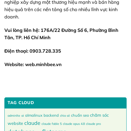
nghiệp xây dựng một thương hiệu mạnh và bán hàng
hiệu quả trên các nền tảng số cho nhiều lĩnh vực kinh
doanh.
Vui lòng liên hệ: 176A/22 Đường Số 6, Phường Bình
Tân, TP. Hồ Chí Minh
Điện thoại: 0903.728.335
Website: web.minhbee.vn
TAG CLOUD
chăm sóc
almalinux
backend
chuẩn seo
adminlte
ai
chia sẻ
claude
website
claude fable 5
claude opus 4.8
claude pro