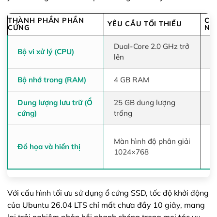
THÀNH PHẦN PHẦN
CẤ
YÊU CẦU TỐI THIỂU
CỨNG
NG
Dual-Core 2.0 GHz trở
Q
Bộ vi xử lý (CPU)
lên
h
Bộ nhớ trong (RAM)
4 GB RAM
8
Dung lượng lưu trữ (Ổ
25 GB dung lượng
5
cứng)
trống
t
C
Màn hình độ phân giải
Đồ họa và hiển thị
t
1024×768
g
Với cấu hình tối ưu sử dụng ổ cứng SSD, tốc độ khởi động
của Ubuntu 26.04 LTS chỉ mất chưa đầy 10 giây, mang
lại trải nghiệm phản hồi nhanh chóng trong mọi tác vụ