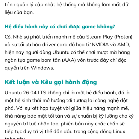
trình quản lý cập nhật hệ thống mà không làm mất dữ
liệu của bạn.
Hệ điều hành này có chơi được game không?
Có. Nhờ sự phát triển mạnh mẽ của Steam Play (Proton)
và sự tối ưu hóa driver card đồ họa từ NVIDIA và AMD,
hiện nay người dùng Ubuntu có thể chơi mượt mà hàng
ngàn tựa game bom tấn (AAA) vốn trước đây chỉ độc
quyền trên Windows.
Kết luận và Kêu gọi hành động
Ubuntu 26.04 LTS không chỉ là một hệ điều hành, đó là
một hệ sinh thái mở hướng tới tương lai công nghệ đột
phá. Với sự kết hợp tuyệt vời giữa hiệu năng mạnh mẽ,
khả năng bảo mật tối tân và sự chuẩn bị kỹ lưỡng cho kỷ
nguyên trí tuệ nhân tạo, phiên bản này chắc chắn sẽ
tiếp tục duy trì vị thế dẫn đầu trong cộng đồng Linux
toàn cầu.