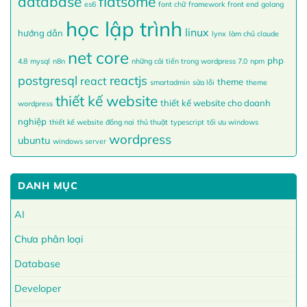
database
flatsome
es6
font chữ
framework
front end
golang
học lập trình
linux
hướng dẫn
lynx
làm chủ claude
net core
php
4.8
mysql
n8n
những cải tiến trong wordpress 7.0
npm
postgresql
reactjs
react
theme
smartadmin
sửa lỗi
theme
thiết kế website
thiết kế website cho doanh
wordpress
nghiệp
thiết kế website đồng nai
thủ thuật
typescript
tối ưu windows
wordpress
ubuntu
windows server
DANH MỤC
AI
Chưa phân loại
Database
Developer