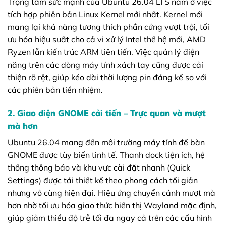
Trọng tâm sức mạnh của Ubuntu 26.04 LTS nằm ở việc
tích hợp phiên bản Linux Kernel mới nhất. Kernel mới
mang lại khả năng tương thích phần cứng vượt trội, tối
ưu hóa hiệu suất cho cả vi xử lý Intel thế hệ mới, AMD
Ryzen lẫn kiến trúc ARM tiên tiến. Việc quản lý điện
năng trên các dòng máy tính xách tay cũng được cải
thiện rõ rệt, giúp kéo dài thời lượng pin đáng kể so với
các phiên bản tiền nhiệm.
2. Giao diện GNOME cải tiến – Trực quan và mượt
mà hơn
Ubuntu 26.04 mang đến môi trường máy tính để bàn
GNOME được tùy biến tinh tế. Thanh dock tiện ích, hệ
thống thông báo và khu vực cài đặt nhanh (Quick
Settings) được tái thiết kế theo phong cách tối giản
nhưng vô cùng hiện đại. Hiệu ứng chuyển cảnh mượt mà
hơn nhờ tối ưu hóa giao thức hiển thị Wayland mặc định,
giúp giảm thiểu độ trễ tối đa ngay cả trên các cấu hình