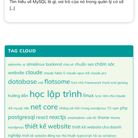
Tìm hiểu về MySQL là gì, vai trò của nó trong quản lý cơ sở
[...]
TAG CLOUD
chăm sóc
almalinux
backend
chuẩn seo
adminlte
ai
chia sẻ
claude
website
claude fable 5
claude opus 4.8
claude pro
database
flatsome
es6
font chữ
framework
front end
golang
học lập trình
linux
hướng dẫn
lynx
làm chủ claude
net core
php
4.8
mysql
n8n
những cải tiến trong wordpress 7.0
npm
postgresql
reactjs
react
theme
smartadmin
sửa lỗi
theme
thiết kế website
thiết kế website cho doanh
wordpress
nghiệp
thiết kế website đồng nai
thủ thuật
typescript
tối ưu windows