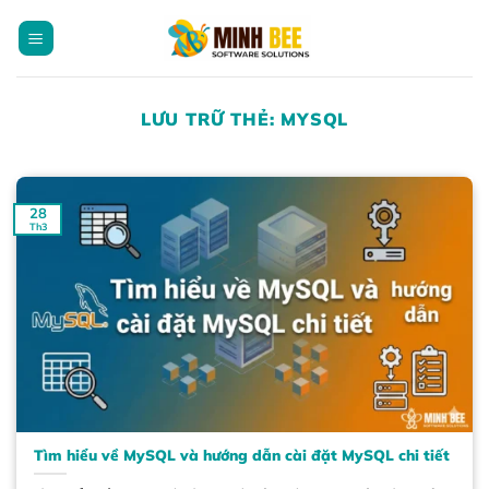
Bỏ
qua
nội
dung
LƯU TRỮ THẺ:
MYSQL
28
Th3
Tìm hiểu về MySQL và hướng dẫn cài đặt MySQL chi tiết