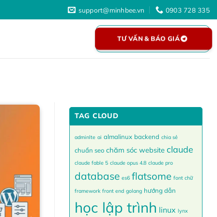
support@minhbee.vn
0903 728 335
TƯ VẤN & BÁO GIÁ
TAG CLOUD
almalinux
backend
adminlte
ai
chia sẻ
claude
chăm sóc website
chuẩn seo
claude fable 5
claude opus 4.8
claude pro
database
flatsome
es6
font chữ
hướng dẫn
framework
front end
golang
học lập trình
linux
lynx