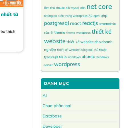
net core
làm chủ claude 4.8
mysql
n8n
 nhất từ
php
những cải tiến trong wordpress 7.0
npm
postgresql
reactjs
react
smartadmin
thiết kế
êu thích
theme
sửa lỗi
theme wordpress
website
thiết kế website cho doanh
nghiệp
thiết kế website đồng nai
thủ thuật
ubuntu
typescript
tối ưu windows
windows
wordpress
server
DANH MỤC
AI
Chưa phân loại
Database
Developer