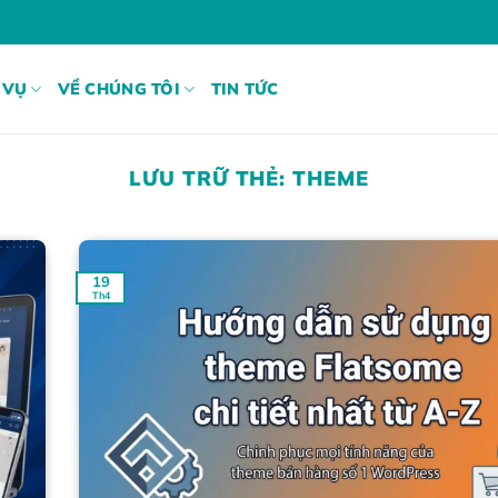
 VỤ
VỀ CHÚNG TÔI
TIN TỨC
LƯU TRỮ THẺ:
THEME
19
Th4