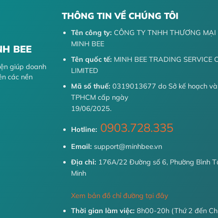
THÔNG TIN VỀ CHÚNG TÔI
Tên công ty:
CÔNG TY TNHH THƯƠNG MẠI 
MINH BEE
NH BEE
Tên quốc tế:
MINH BEE TRADING SERVICE
diện giúp doanh
LIMITED
ên các nền
Mã số thuế:
0319013677 do Sở kế hoạch và
TPHCM cấp ngày
19/06/2025.
0903.728.335
Hotline:
Email:
support@minhbee.vn
Địa chỉ:
176A/22 Đường số 6, Phường Bình Tâ
Minh
Xem bản đồ chỉ đường tại đây
Thời gian làm việc:
8h00-20h (Thứ 2 đến Ch