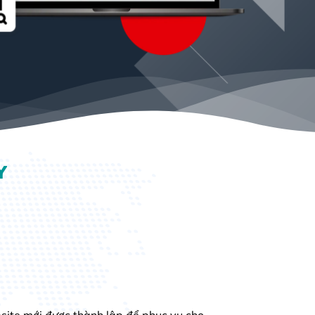
Y
ite mới được thành lập để phục vụ cho