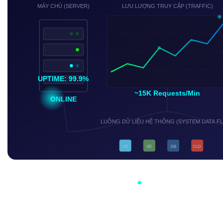
MÁY CHỦ (SERVER)
LƯU LƯỢNG TRUY CẬP (TRAFFIC)
UPTIME: 99.9%
~15K Requests/Min
ONLINE
LUỒNG DỮ LIỆU HỆ THỐNG (SYSTEM DATA F
FE
BE
DB
CLD