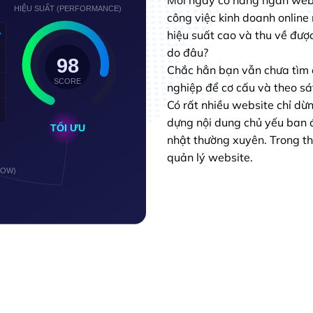
HIỆU SUẤT (PERFORMANCE)
công việc kinh doanh online 
hiệu suất cao và thu về được
do đâu?
98
Chắc hẳn bạn vẫn chưa tìm 
SCORE
nghiệp để cơ cấu và theo sá
Có rất nhiều website chỉ dừn
dựng nội dung chủ yếu ban 
TỐI ƯU
nhật thường xuyên. Trong thự
quản lý website.
LOW)