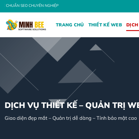
Bỏ
ÊN NGHIỆP
qua
nội
TRANG CHỦ
THIẾT KẾ WEB
DỊCH
dung
DỊCH VỤ THIẾT KẾ – QUẢN TRỊ W
Giao diện đẹp mắt – Quản trị dễ dàng – Tính bảo mật cao