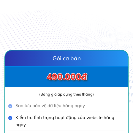
Báo giá dưới đây với mục định cho khá
Gói cơ bản
490.000đ
(Bảng giá áp dụng theo tháng)
Sao lưu bảo vệ dữ liệu hàng ngày
Kiểm tra tình trạng hoạt động của website hàng
ngày