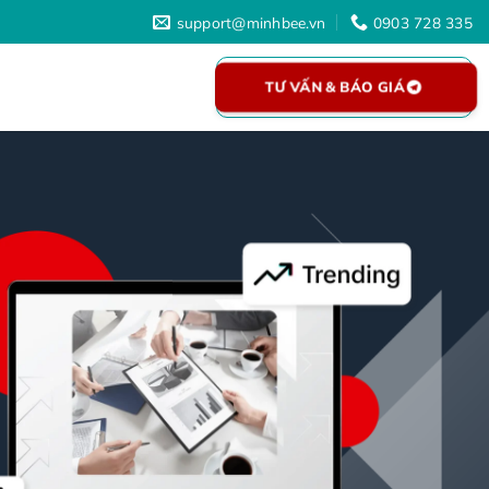
support@minhbee.vn
0903 728 335
TƯ VẤN & BÁO GIÁ