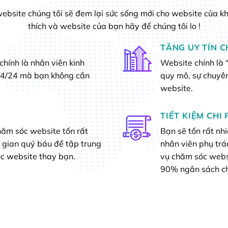
website chúng tôi sẽ đem lại sức sống mới cho website của k
thích và website của bạn hãy để chúng tôi lo !
TĂNG UY TÍN 
chính là nhân viên kinh
Website chính là 
24/24 mà bạn không cần
quy mô, sự chuyên
website.
TIẾT KIỆM CHI 
hăm sóc website tốn rất
Bạn sẽ tốn rất nh
i gian quý báu để tập trung
nhân viên phụ trá
c website thay bạn.
vụ chăm sóc websit
90% ngân sách c