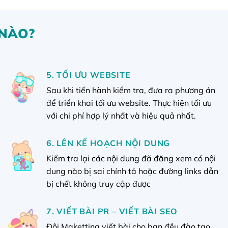
 NÀO?
5. TỐI ƯU WEBSITE
Sau khi tiến hành kiểm tra, đưa ra phương án
để triển khai tối ưu website. Thực hiện tối ưu
với chi phí hợp lý nhất và hiệu quả nhất.
6. LÊN KẾ HOẠCH NỘI DUNG
Kiểm tra lại các nội dung đã đăng xem có nội
dung nào bị sai chính tả hoặc đường links dẫn
bị chết không truy cập được
7. VIẾT BÀI PR – VIẾT BÀI SEO
Đội Maketting viết bài cho bạn đều đào tạo