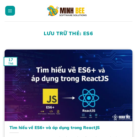
Bỏ
qua
nội
dung
LƯU TRỮ THẺ:
ES6
17
Th5
Tìm hiểu về ES6+ và áp dụng trong ReactJS