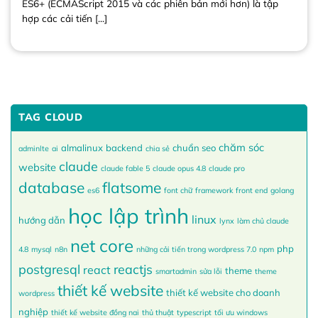
ES6+ (ECMAScript 2015 và các phiên bản mới hơn) là tập
hợp các cải tiến [...]
TAG CLOUD
chăm sóc
almalinux
backend
chuẩn seo
adminlte
ai
chia sẻ
claude
website
claude fable 5
claude opus 4.8
claude pro
database
flatsome
es6
font chữ
framework
front end
golang
học lập trình
linux
hướng dẫn
lynx
làm chủ claude
net core
php
4.8
mysql
n8n
những cải tiến trong wordpress 7.0
npm
postgresql
reactjs
react
theme
smartadmin
sửa lỗi
theme
thiết kế website
thiết kế website cho doanh
wordpress
nghiệp
thiết kế website đồng nai
thủ thuật
typescript
tối ưu windows