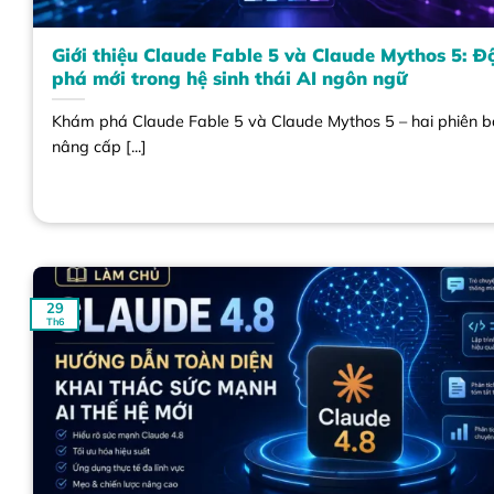
Giới thiệu Claude Fable 5 và Claude Mythos 5: Đ
phá mới trong hệ sinh thái AI ngôn ngữ
Khám phá Claude Fable 5 và Claude Mythos 5 – hai phiên 
nâng cấp [...]
29
Th6