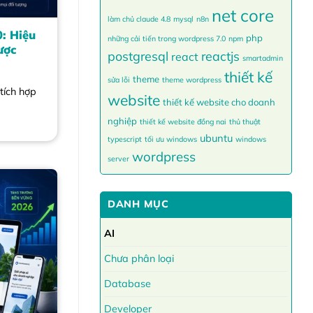
net core
làm chủ claude 4.8
mysql
n8n
: Hiệu
php
những cải tiến trong wordpress 7.0
npm
ược
postgresql
reactjs
react
smartadmin
thiết kế
theme
sửa lỗi
theme wordpress
tích hợp
website
thiết kế website cho doanh
nghiệp
thiết kế website đồng nai
thủ thuật
ubuntu
typescript
tối ưu windows
windows
wordpress
server
DANH MỤC
AI
Chưa phân loại
Database
Developer