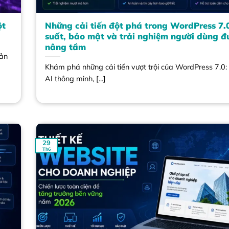
ột
Những cải tiến đột phá trong WordPress 7.0
suất, bảo mật và trải nghiệm người dùng đ
nâng tầm
bản
Khám phá những cải tiến vượt trội của WordPress 7.0: 
AI thông minh, [...]
29
Th6