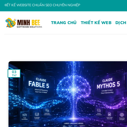
Bỏ
UẨN SEO CHUYÊN NGHIỆP
qua
nội
TRANG CHỦ
THIẾT KẾ WEB
DỊCH
dung
03
Th7