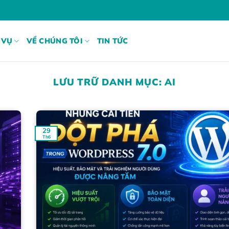
 VỤ
VỀ CHÚNG TÔI
TIN TỨC
LƯU TRỮ DANH MỤC:
AI
29
Th6