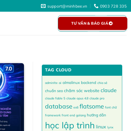
support@minhbee.vn
0903 728 335
TƯ VẤN & BÁO GIÁ
TAG CLOUD
almalinux
backend
adminlte
ai
chia sẻ
claude
chăm sóc website
chuẩn seo
claude fable 5
claude opus 4.8
claude pro
database
flatsome
es6
font chữ
hướng dẫn
framework
front end
golang
học lập trình
linux
lynx