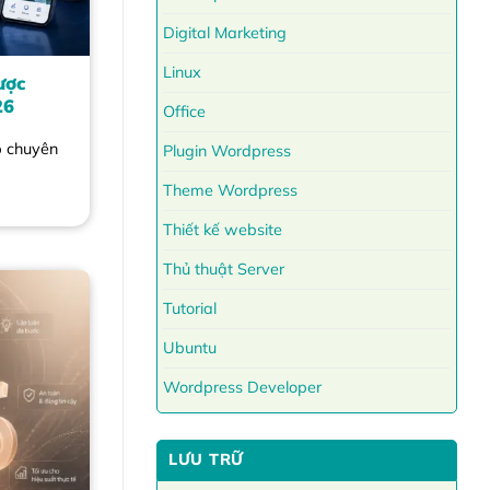
Digital Marketing
Linux
ược
26
Office
p chuyên
Plugin Wordpress
Theme Wordpress
Thiết kế website
Thủ thuật Server
Tutorial
Ubuntu
Wordpress Developer
LƯU TRỮ