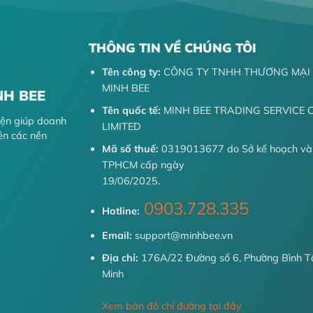
THÔNG TIN VỀ CHÚNG TÔI
Tên công ty:
CÔNG TY TNHH THƯƠNG MẠI 
MINH BEE
NH BEE
Tên quốc tế:
MINH BEE TRADING SERVICE
diện giúp doanh
LIMITED
ên các nền
Mã số thuế:
0319013677 do Sở kế hoạch và
TPHCM cấp ngày
19/06/2025.
0903.728.335
Hotline:
Email:
support@minhbee.vn
Địa chỉ:
176A/22 Đường số 6, Phường Bình Tâ
Minh
Xem bản đồ chỉ đường tại đây