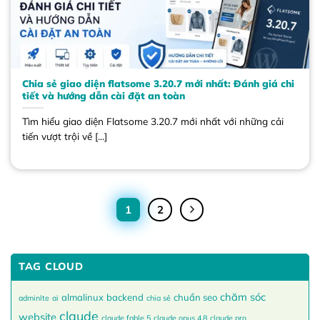
Chia sẻ giao diện flatsome 3.20.7 mới nhất: Đánh giá chi
tiết và hướng dẫn cài đặt an toàn
Tìm hiểu giao diện Flatsome 3.20.7 mới nhất với những cải
tiến vượt trội về [...]
1
2
TAG CLOUD
chăm sóc
almalinux
backend
chuẩn seo
adminlte
ai
chia sẻ
claude
website
claude fable 5
claude opus 4.8
claude pro