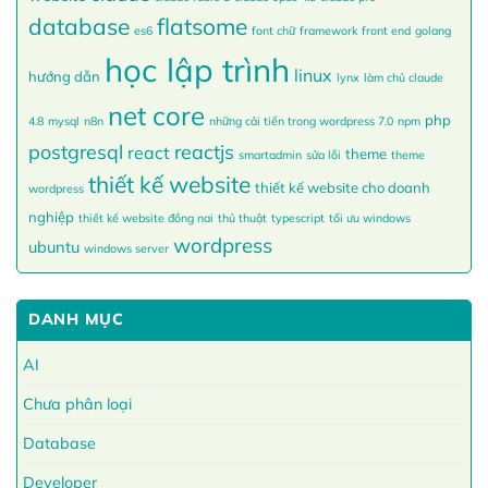
database
flatsome
es6
font chữ
framework
front end
golang
học lập trình
linux
hướng dẫn
lynx
làm chủ claude
net core
php
4.8
mysql
n8n
những cải tiến trong wordpress 7.0
npm
postgresql
reactjs
react
theme
smartadmin
sửa lỗi
theme
thiết kế website
thiết kế website cho doanh
wordpress
nghiệp
thiết kế website đồng nai
thủ thuật
typescript
tối ưu windows
wordpress
ubuntu
windows server
DANH MỤC
AI
Chưa phân loại
Database
Developer