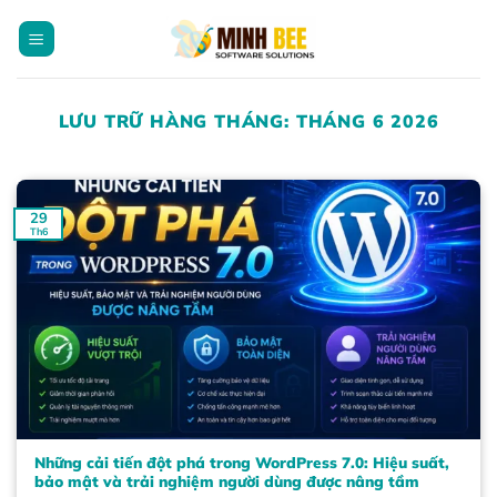
Bỏ
qua
nội
dung
LƯU TRỮ HÀNG THÁNG:
THÁNG 6 2026
29
Th6
Những cải tiến đột phá trong WordPress 7.0: Hiệu suất,
bảo mật và trải nghiệm người dùng được nâng tầm