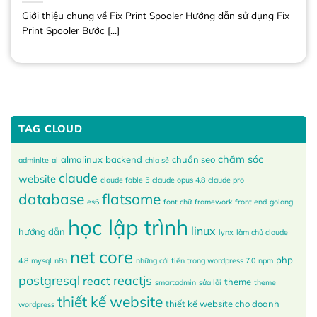
Giới thiệu chung về Fix Print Spooler Hướng dẫn sử dụng Fix
Print Spooler Bước [...]
TAG CLOUD
chăm sóc
almalinux
backend
chuẩn seo
adminlte
ai
chia sẻ
claude
website
claude fable 5
claude opus 4.8
claude pro
database
flatsome
es6
font chữ
framework
front end
golang
học lập trình
linux
hướng dẫn
lynx
làm chủ claude
net core
php
4.8
mysql
n8n
những cải tiến trong wordpress 7.0
npm
postgresql
reactjs
react
theme
smartadmin
sửa lỗi
theme
thiết kế website
thiết kế website cho doanh
wordpress