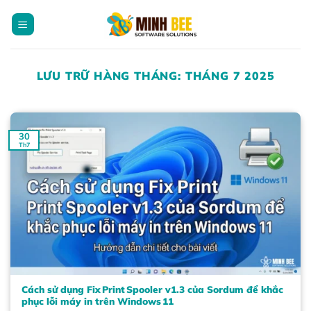
Bỏ
qua
nội
dung
LƯU TRỮ HÀNG THÁNG:
THÁNG 7 2025
30
Th7
Cách sử dụng Fix Print Spooler v1.3 của Sordum để khắc
phục lỗi máy in trên Windows 11