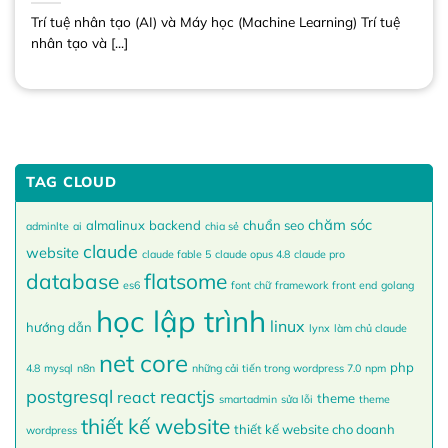
Trí tuệ nhân tạo (AI) và Máy học (Machine Learning) Trí tuệ
nhân tạo và [...]
TAG CLOUD
chăm sóc
almalinux
backend
chuẩn seo
adminlte
ai
chia sẻ
claude
website
claude fable 5
claude opus 4.8
claude pro
database
flatsome
es6
font chữ
framework
front end
golang
học lập trình
linux
hướng dẫn
lynx
làm chủ claude
net core
php
4.8
mysql
n8n
những cải tiến trong wordpress 7.0
npm
postgresql
reactjs
react
theme
smartadmin
sửa lỗi
theme
thiết kế website
thiết kế website cho doanh
wordpress