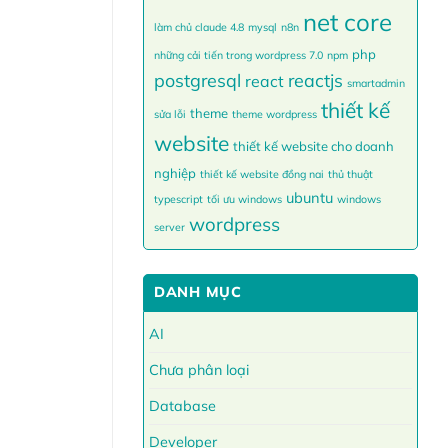
net core
làm chủ claude 4.8
mysql
n8n
php
những cải tiến trong wordpress 7.0
npm
postgresql
reactjs
react
smartadmin
thiết kế
theme
sửa lỗi
theme wordpress
website
thiết kế website cho doanh
nghiệp
thiết kế website đồng nai
thủ thuật
ubuntu
typescript
tối ưu windows
windows
wordpress
server
DANH MỤC
AI
Chưa phân loại
Database
Developer