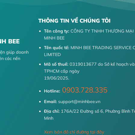
THÔNG TIN VỀ CHÚNG TÔI
Tên công ty:
CÔNG TY TNHH THƯƠNG MẠI 
MINH BEE
NH BEE
Tên quốc tế:
MINH BEE TRADING SERVICE
diện giúp doanh
LIMITED
ên các nền
Mã số thuế:
0319013677 do Sở kế hoạch và
TPHCM cấp ngày
19/06/2025.
0903.728.335
Hotline:
Email:
support@minhbee.vn
Địa chỉ:
176A/22 Đường số 6, Phường Bình Tâ
Minh
Xem bản đồ chỉ đường tại đây