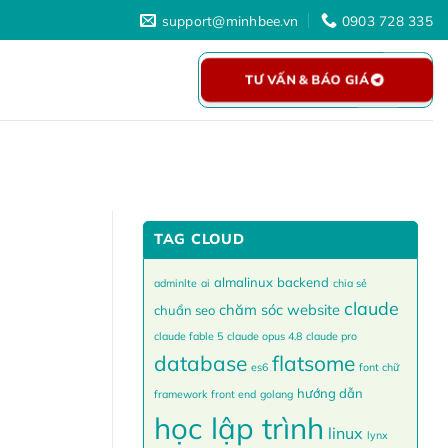
support@minhbee.vn
0903 728 335
TƯ VẤN & BÁO GIÁ
TAG CLOUD
almalinux
backend
adminlte
ai
chia sẻ
claude
chăm sóc website
chuẩn seo
claude fable 5
claude opus 4.8
claude pro
database
flatsome
es6
font chữ
hướng dẫn
framework
front end
golang
học lập trình
linux
lynx