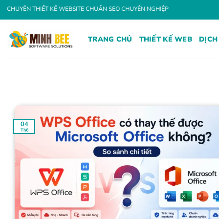
Bỏ
IẾT KẾ WEBSITE CHUẨN SEO CHUYÊN NGHIỆP
qua
nội
TRANG CHỦ
THIẾT KẾ WEB
DỊCH
dung
04
Th6