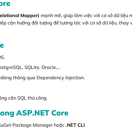
ore
elational Mapper)
mạnh mẽ, giúp làm việc với cơ sở dữ liệu 
iếp cận hướng đối tượng để tương tác với cơ sở dữ liệu, thay v
e
OS.
ostgreSQL, SQLite, Oracle,…
ễ dàng thông qua Dependency Injection.
ông cần SQL thủ công.
trong ASP.NET Core
NuGet Package Manager hoặc
.NET CLI
.