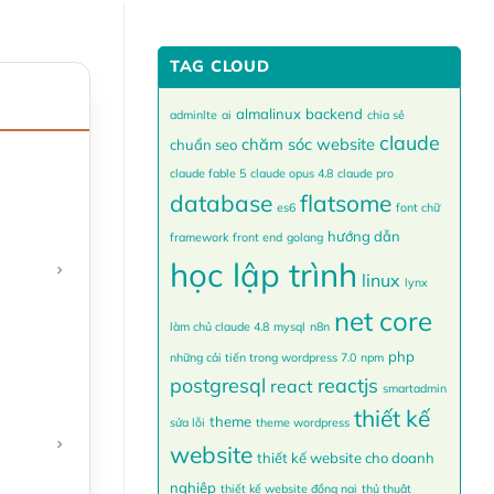
TAG CLOUD
almalinux
backend
adminlte
ai
chia sẻ
claude
chăm sóc website
chuẩn seo
claude fable 5
claude opus 4.8
claude pro
database
flatsome
es6
font chữ
hướng dẫn
framework
front end
golang
học lập trình
linux
lynx
net core
làm chủ claude 4.8
mysql
n8n
php
những cải tiến trong wordpress 7.0
npm
postgresql
reactjs
react
smartadmin
thiết kế
theme
sửa lỗi
theme wordpress
website
thiết kế website cho doanh
nghiệp
thiết kế website đồng nai
thủ thuật