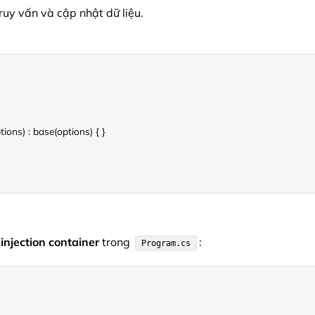
ruy vấn và cập nhật dữ liệu.
njection container
trong
:
Program.cs