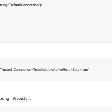
ring("DefaultConnection");

, bảng
:
Products