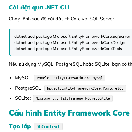
Cài đặt qua .NET CLI
Chạy lệnh sau để cài đặt EF Core với SQL Server:
dotnet add package Microsoft.EntityFrameworkCore.SqlServer

dotnet add package Microsoft.EntityFrameworkCore.Design

dotnet add package Microsoft.EntityFrameworkCore.Tools
Nếu sử dụng MySQL, PostgreSQL hoặc SQLite, bạn có th
MySQL:
Pomelo.EntityFrameworkCore.MySql
PostgreSQL:
Npgsql.EntityFrameworkCore.PostgreSQL
SQLite:
Microsoft.EntityFrameworkCore.Sqlite
Cấu hình Entity Framework Core
Tạo lớp
DbContext