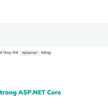
ể thay thế
bằng:
SqlServer
 trong ASP.NET Core