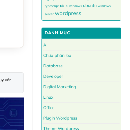
ubuntu
typescript
tối ưu windows
windows
wordpress
server
DANH MỤC
AI
Chưa phân loại
Database
Developer
uy vấn 
Digital Marketing
Linux
Office
Plugin Wordpress
Theme Wordpress