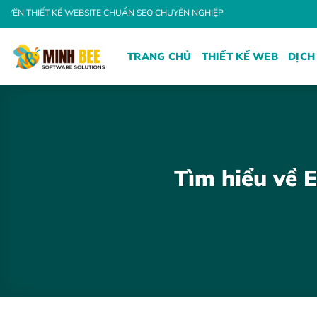
Bỏ
 KẾ WEBSITE CHUẨN SEO CHUYÊN NGHIỆP
qua
nội
TRANG CHỦ
THIẾT KẾ WEB
DỊCH
dung
Tìm hiểu về 