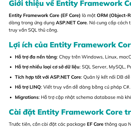
Giới thiệu về Entity Framework C
Entity Framework Core (EF Core)
là một
ORM (Object-R
dàng trong ứng dụng
ASP.NET Core
. Nó cung cấp cách t
truy vấn SQL thủ công.
Lợi ích của Entity Framework Cor
Hỗ trợ đa nền tảng
: Chạy trên Windows, Linux, mac
Hỗ trợ nhiều loại cơ sở dữ liệu
: SQL Server, MySQL, P
Tích hợp tốt với ASP.NET Core
: Quản lý kết nối DB d
Hỗ trợ LINQ
: Viết truy vấn dễ dàng bằng cú pháp C#.
Migrations
: Hỗ trợ cập nhật schema database mà kh
Cài đặt Entity Framework Core 
Trước tiên, cần cài đặt các package
EF Core
thông qua 