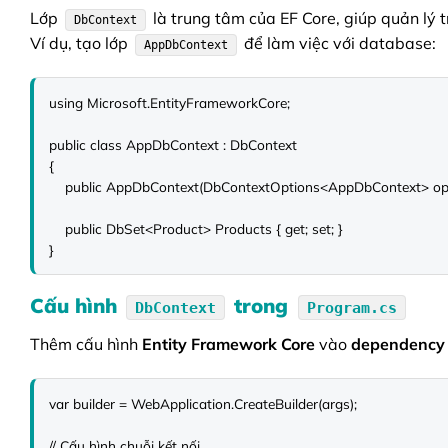
Lớp
là trung tâm của EF Core, giúp quản lý t
DbContext
Ví dụ, tạo lớp
để làm việc với database:
AppDbContext
using Microsoft.EntityFrameworkCore;

public class AppDbContext : DbContext

{

    public AppDbContext(DbContextOptions<AppDbContext> options) : base(options) { }

    public DbSet<Product> Products { get; set; }

}
Cấu hình
trong
DbContext
Program.cs
Thêm cấu hình
Entity Framework Core
vào
dependency i
var builder = WebApplication.CreateBuilder(args);

// Cấu hình chuỗi kết nối
