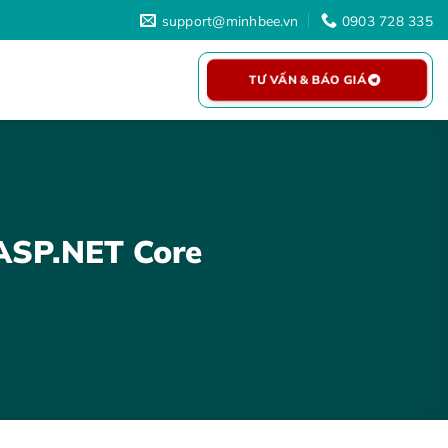
support@minhbee.vn
0903 728 335
TƯ VẤN & BÁO GIÁ
 ASP.NET Core