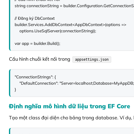
string connectionString = builder.Configuration.GetConnectionSt
// Đăng ký DbContext

builder.Services.AddDbContext<AppDbContext>(options =>

    options.UseSqlServer(connectionString));

var app = builder.Build();
Cấu hình chuỗi kết nối trong
appsettings.json
"ConnectionStrings": {

    "DefaultConnection": "Server=localhost;Database=MyAppDB;Trusted_Connection=True;MultipleActiveResultSets=true"

}
Định nghĩa mô hình dữ liệu trong EF Core
Tạo một class đại diện cho bảng trong database. Ví dụ