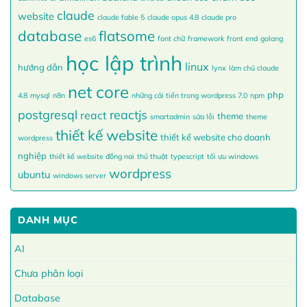
claude
website
claude fable 5
claude opus 4.8
claude pro
database
flatsome
es6
font chữ
framework
front end
golang
học lập trình
linux
hướng dẫn
lynx
làm chủ claude
net core
php
4.8
mysql
n8n
những cải tiến trong wordpress 7.0
npm
postgresql
reactjs
react
theme
smartadmin
sửa lỗi
theme
thiết kế website
thiết kế website cho doanh
wordpress
nghiệp
thiết kế website đồng nai
thủ thuật
typescript
tối ưu windows
wordpress
ubuntu
windows server
DANH MỤC
AI
Chưa phân loại
Database