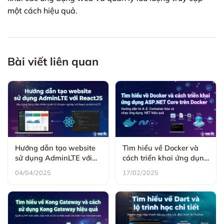
một cách hiệu quả.
Bài viết liên quan
Hướng dẫn tạo website
Tìm hiểu về Docker và
sử dụng AdminLTE với
cách triển khai ứng dụng
ReactJS
ASP.NET Core trên
04/04/2025
17/02/2025
Docker