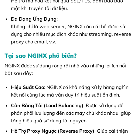
Hỗ trợ mã hóa kết nối qua SSL/TLS, đảm bảo bảo
mật khi truyền tải dữ liệu.
Đa Dạng Ứng Dụng:
Không chỉ là web server, NGINX còn có thể được sử
dụng cho nhiều mục đích khác như streaming, reverse
proxy cho email, v.v.
Tại sao NGINX phổ biến?
NGINX được sử dụng rộng rãi nhờ vào những lợi ích nổi
bật sau đây:
Hiệu Suất Cao
: NGINX có khả năng xử lý hàng nghìn
kết nối cùng lúc mà vẫn duy trì hiệu suất ổn định.
Cân Bằng Tải (Load Balancing)
: Được sử dụng để
phân phối lưu lượng đến các máy chủ khác nhau, giúp
tăng hiệu quả sử dụng tài nguyên.
Hỗ Trợ Proxy Ngược (Reverse Proxy)
: Giúp cải thiện