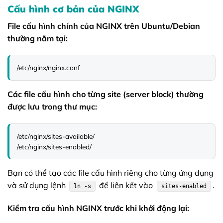
Cấu hình cơ bản của NGINX
File cấu hình chính của NGINX trên Ubuntu/Debian
thường nằm tại:
/etc/nginx/nginx.conf
Các file cấu hình cho từng site (server block) thường
được lưu trong thư mục:
/etc/nginx/sites-available/

/etc/nginx/sites-enabled/
Bạn có thể tạo các file cấu hình riêng cho từng ứng dụng
và sử dụng lệnh
để liên kết vào
.
ln -s
sites-enabled
Kiểm tra cấu hình NGINX trước khi khởi động lại: