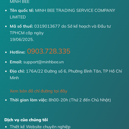
MINH BEE
Tên quốc tế:
MINH BEE TRADING SERVICE COMPANY
LIMITED
Mã số thuế:
0319013677 do Sở kế hoạch và Đầu tư
TPHCM cấp ngày
19/06/2025.
0903.728.335
Hotline:
Email:
support@minhbee.vn
Địa chỉ:
176A/22 Đường số 6, Phường Bình Tân, TP Hồ Chí
Minh
Xem bản đồ chỉ đường tại đây
Thời gian làm việc:
8h00-20h (Thứ 2 đến Chủ Nhật)
Dịch vụ của chúng tôi
Thiết kế Website chuyên nghiệp