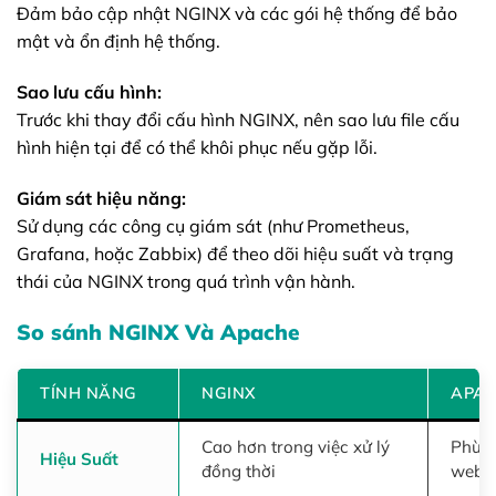
Đảm bảo cập nhật NGINX và các gói hệ thống để bảo
mật và ổn định hệ thống.
Sao lưu cấu hình:
Trước khi thay đổi cấu hình NGINX, nên sao lưu file cấu
hình hiện tại để có thể khôi phục nếu gặp lỗi.
Giám sát hiệu năng:
Sử dụng các công cụ giám sát (như Prometheus,
Grafana, hoặc Zabbix) để theo dõi hiệu suất và trạng
thái của NGINX trong quá trình vận hành.
So sánh NGINX Và Apache
TÍNH NĂNG
NGINX
APA
Cao hơn trong việc xử lý
Phù h
Hiệu Suất
đồng thời
web