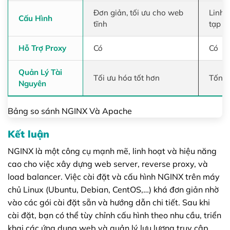
Đơn giản, tối ưu cho web
Linh 
Cấu Hình
tĩnh
tạp h
Hỗ Trợ Proxy
Có
Có
Quản Lý Tài
Tối ưu hóa tốt hơn
Tốn t
Nguyên
Bảng so sánh NGINX Và Apache
Kết luận
NGINX là một công cụ mạnh mẽ, linh hoạt và hiệu năng
cao cho việc xây dựng web server, reverse proxy, và
load balancer. Việc cài đặt và cấu hình NGINX trên máy
chủ Linux (Ubuntu, Debian, CentOS,…) khá đơn giản nhờ
vào các gói cài đặt sẵn và hướng dẫn chi tiết. Sau khi
cài đặt, bạn có thể tùy chỉnh cấu hình theo nhu cầu, triển
khai các ứng dụng web và quản lý lưu lượng truy cập