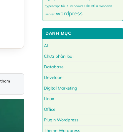
ubuntu
typescript
tối ưu windows
windows
wordpress
server
DANH MỤC
AI
Chưa phân loại
Database
Developer
 tham 
Digital Marketing
Linux
Office
Plugin Wordpress
Theme Wordpress