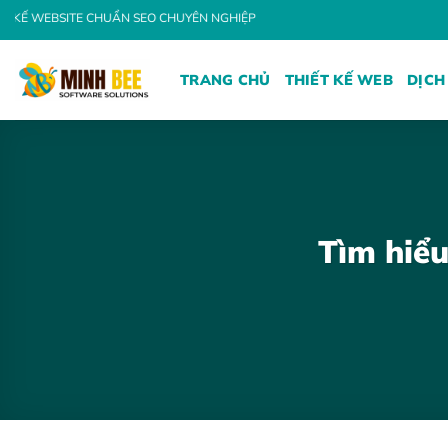
Bỏ
HUẨN SEO CHUYÊN NGHIỆP
qua
nội
TRANG CHỦ
THIẾT KẾ WEB
DỊCH
dung
Tìm hiểu