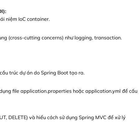
I):
i niệm IoC container.
g (cross-cutting concerns) như logging, transaction.
cấu trúc dự án do Spring Boot tạo ra.
dụng file application.properties hoặc application.yml để cấu
PUT, DELETE) và hiểu cách sử dụng Spring MVC để xử lý