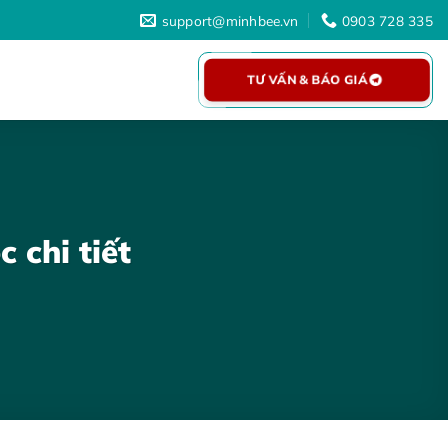
support@minhbee.vn
0903 728 335
TƯ VẤN & BÁO GIÁ
 chi tiết