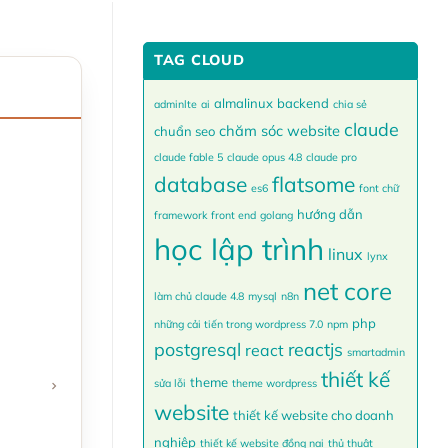
TAG CLOUD
almalinux
backend
adminlte
ai
chia sẻ
claude
chăm sóc website
chuẩn seo
claude fable 5
claude opus 4.8
claude pro
database
flatsome
es6
font chữ
hướng dẫn
framework
front end
golang
học lập trình
linux
lynx
net core
làm chủ claude 4.8
mysql
n8n
php
những cải tiến trong wordpress 7.0
npm
postgresql
reactjs
react
smartadmin
thiết kế
theme
sửa lỗi
theme wordpress
website
thiết kế website cho doanh
nghiệp
thiết kế website đồng nai
thủ thuật