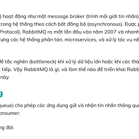
ạt động như một message broker (trình môi giới tin nhắn),
 trong hệ thống theo cách bất đồng bộ (asynchronous). Được 
rotocol), RabbitMQ ra mắt lần đầu vào năm 2007 và nhanh
ựng các hệ thống phân tán, microservices, và xử lý tác vụ n
 tắc nghẽn (bottleneck) khi xử lý dữ liệu lớn hoặc khi các t
c tiếp. Vậy RabbitMQ là gì, và làm thế nào để triển khai Ra
 này.
g
ueue) cho phép các ứng dụng gửi và nhận tin nhắn thông q
consumer:
g đợi.