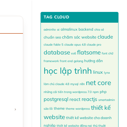
TAG CLOUD
almalinux
backend
adminlte
ai
chia sẻ
claude
chăm sóc website
chuẩn seo
claude fable 5
claude opus 4.8
claude pro
database
flatsome
es6
font chữ
hướng dẫn
framework
front end
golang
học lập trình
linux
lynx
net core
làm chủ claude 4.8
mysql
n8n
php
những cải tiến trong wordpress 7.0
npm
postgresql
reactjs
react
smartadmin
thiết kế
theme
sửa lỗi
theme wordpress
website
thiết kế website cho doanh
nghiệp
thiết kế website đồng nai
thủ thuật