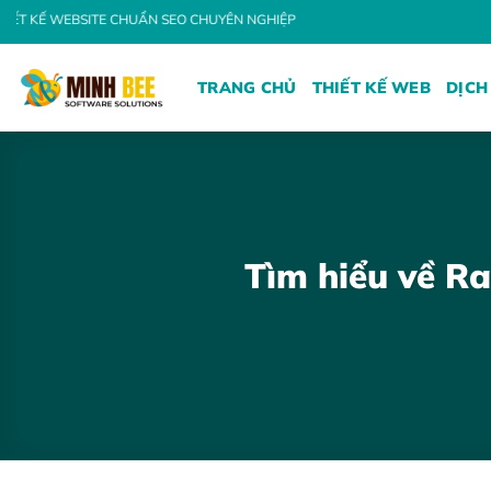
Bỏ
ITE CHUẨN SEO CHUYÊN NGHIỆP
qua
nội
TRANG CHỦ
THIẾT KẾ WEB
DỊCH
dung
Tìm hiểu về Ra