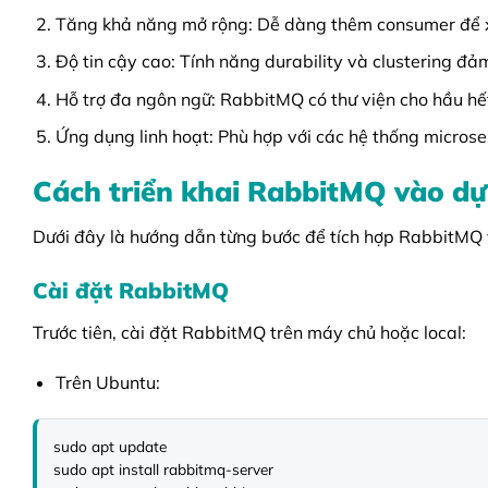
Tăng khả năng mở rộng: Dễ dàng thêm consumer để xử 
Độ tin cậy cao: Tính năng durability và clustering đ
Hỗ trợ đa ngôn ngữ: RabbitMQ có thư viện cho hầu hết c
Ứng dụng linh hoạt: Phù hợp với các hệ thống microser
Cách triển khai RabbitMQ vào dự
Dưới đây là hướng dẫn từng bước để tích hợp RabbitMQ v
Cài đặt RabbitMQ
Trước tiên, cài đặt RabbitMQ trên máy chủ hoặc local:
Trên Ubuntu:
sudo apt update

sudo apt install rabbitmq-server
