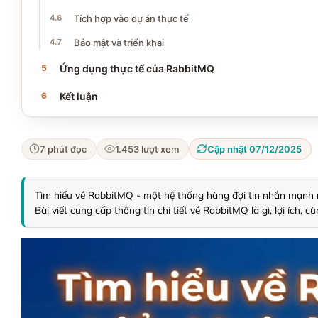
Tích hợp vào dự án thực tế
Bảo mật và triển khai
Ứng dụng thực tế của RabbitMQ
Kết luận
7 phút đọc
1.453 lượt xem
Cập nhật 07/12/2025
Tìm hiểu về RabbitMQ - một hệ thống hàng đợi tin nhắn mạnh mẽ
Bài viết cung cấp thông tin chi tiết về RabbitMQ là gì, lợi ích,