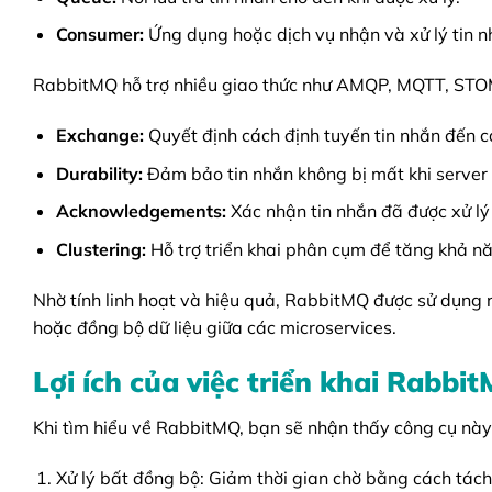
Consumer:
Ứng dụng hoặc dịch vụ nhận và xử lý tin n
RabbitMQ hỗ trợ nhiều giao thức như AMQP, MQTT, STOM
Exchange:
Quyết định cách định tuyến tin nhắn đến các
Durability:
Đảm bảo tin nhắn không bị mất khi server 
Acknowledgements:
Xác nhận tin nhắn đã được xử lý 
Clustering:
Hỗ trợ triển khai phân cụm để tăng khả năn
Nhờ tính linh hoạt và hiệu quả, RabbitMQ được sử dụng r
hoặc đồng bộ dữ liệu giữa các microservices.
Lợi ích của việc triển khai Rabbi
Khi tìm hiểu về RabbitMQ, bạn sẽ nhận thấy công cụ này m
Xử lý bất đồng bộ: Giảm thời gian chờ bằng cách tách 