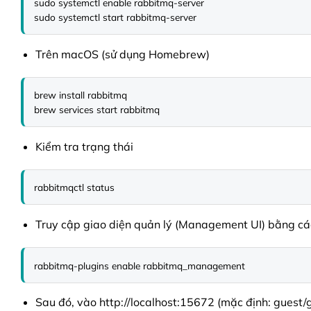
sudo systemctl enable rabbitmq-server

sudo systemctl start rabbitmq-server
Trên macOS (sử dụng Homebrew)
brew install rabbitmq

brew services start rabbitmq
Kiểm tra trạng thái
rabbitmqctl status
Truy cập giao diện quản lý (Management UI) bằng các
rabbitmq-plugins enable rabbitmq_management
Sau đó, vào http://localhost:15672 (mặc định: guest/g