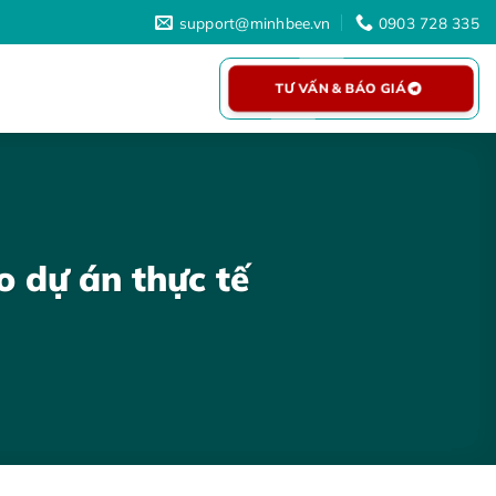
support@minhbee.vn
0903 728 335
TƯ VẤN & BÁO GIÁ
o dự án thực tế