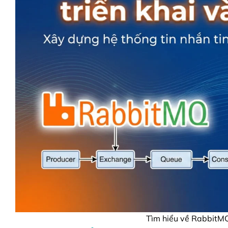
Tìm hiểu về RabbitMQ 