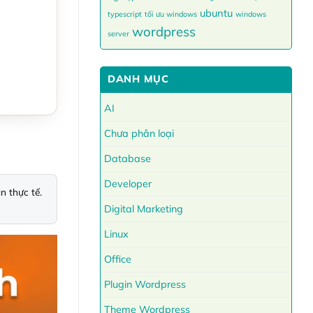
ubuntu
typescript
tối ưu windows
windows
wordpress
server
DANH MỤC
AI
Chưa phân loại
Database
Developer
 thực tế. 
Digital Marketing
Linux
Office
Plugin Wordpress
Theme Wordpress