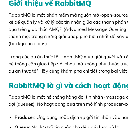
Giới thiệu về RabbitMQ
RabbitMQ là một phần mềm mã nguồn mở (open-source) ho
kế để quản lý và xử lý các tin nhắn giữa các thành phần
dựa trên giao thức AMQP (Advanced Message Queuing P
thành một trong những giải pháp phổ biến nhất để xây d
(background jobs).
Trong các dự án thực tế, RabbitMQ giúp giải quyết vấn đề
hệ thống cần giao tiếp với nhau mà không phụ thuộc trự
dự án thực tế? Hãy cùng khám phá chi tiết trong bài viết
RabbitMQ là gì và cách hoạt độn
RabbitMQ là một hệ thống hàng đợi tin nhắn (message q
đợi (queues). Nó hoạt động dựa trên mô hình producer-
Producer:
Ứng dụng hoặc dịch vụ gửi tin nhắn vào hàn
Queue:
Nơi lưu trữ tin nhắn cho đến khi được xử lý.