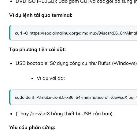
DVD ISO (~10GB): Bao gồm GUI và các gói bổ sung (n
Ví dụ lệnh tải qua terminal:
curl -O https://repo.almalinux.org/almalinux/9/isos/x86_64/Alm
Tạo phương tiện cài đặt:
USB bootable: Sử dụng công cụ như Rufus (Windows)
Ví dụ với dd:
sudo dd if=AlmaLinux-9.5-x86_64-minimal.iso of=/dev/sdX bs
(Thay /dev/sdX bằng thiết bị USB của bạn).
Yêu cầu phần cứng: