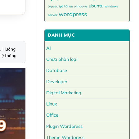
ubuntu
typescript
tối ưu windows
windows
wordpress
server
DANH MỤC
AI
. Hướng 
hệ thống.
Chưa phân loại
Database
Developer
Digital Marketing
Linux
Office
Plugin Wordpress
Theme Wordpress