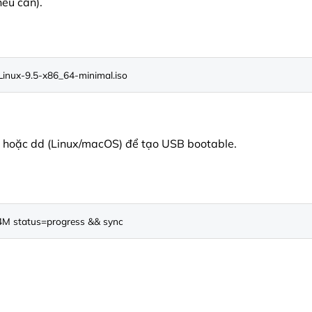
ếu cần).
aLinux-9.5-x86_64-minimal.iso
 hoặc dd (Linux/macOS) để tạo USB bootable.
=4M status=progress && sync