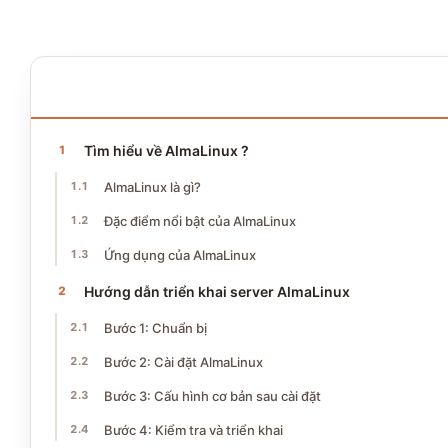
NỘI DUNG BÀI VIẾT
10 phần · ~8 phút đọc
Tìm hiểu về AlmaLinux ?
AlmaLinux là gì?
Đặc điểm nổi bật của AlmaLinux
Ứng dụng của AlmaLinux
Hướng dẫn triển khai server AlmaLinux
Bước 1: Chuẩn bị
Bước 2: Cài đặt AlmaLinux
Bước 3: Cấu hình cơ bản sau cài đặt
Bước 4: Kiểm tra và triển khai