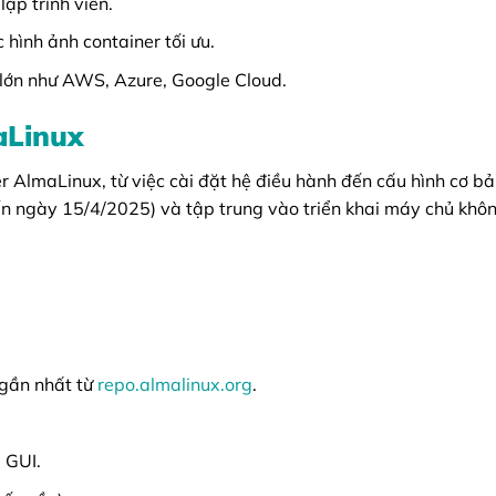
ập trình viên.
 hình ảnh container tối ưu.
 lớn như AWS, Azure, Google Cloud.
aLinux
r AlmaLinux, từ việc cài đặt hệ điều hành đến cấu hình cơ b
ến ngày 15/4/2025) và tập trung vào triển khai máy chủ khô
 gần nhất từ
repo.almalinux.org
.
 GUI.