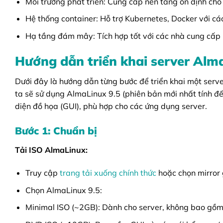
Môi trường phát triển: Cung cấp nền tảng ổn định cho l
Hệ thống container: Hỗ trợ Kubernetes, Docker với các
Hạ tầng đám mây: Tích hợp tốt với các nhà cung cấp
Hướng dẫn triển khai server Alm
Dưới đây là hướng dẫn từng bước để triển khai một serve
ta sẽ sử dụng AlmaLinux 9.5 (phiên bản mới nhất tính đ
diện đồ họa (GUI), phù hợp cho các ứng dụng server.
Bước 1: Chuẩn bị
Tải ISO AlmaLinux:
Truy cập
trang tải xuống chính thức
hoặc chọn mirror
Chọn AlmaLinux 9.5:
Minimal ISO (~2GB): Dành cho server, không bao gồm