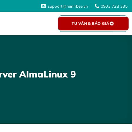
support@minhbee.vn
0903 728 335
TƯ VẤN & BÁO GIÁ
erver AlmaLinux 9