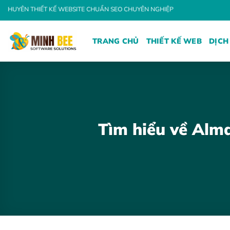
Bỏ
 KẾ WEBSITE CHUẨN SEO CHUYÊN NGHIỆP
qua
nội
TRANG CHỦ
THIẾT KẾ WEB
DỊCH
dung
Tìm hiểu về Alma