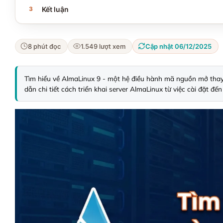
Kết luận
8 phút đọc
1.549 lượt xem
Cập nhật 06/12/2025
Tìm hiểu về AlmaLinux 9 - một hệ điều hành mã nguồn mở thay 
dẫn chi tiết cách triển khai server AlmaLinux từ việc cài đặt 