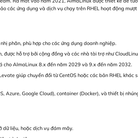
eam. Ra mắt vào năm 2021, AlmaLinux được thiết kế để tươ
 bảo các ứng dụng và dịch vụ chạy trên RHEL hoạt động mượt
 nhị phân, phù hợp cho các ứng dụng doanh nghiệp.
 được hỗ trợ bởi cộng đồng và các nhà tài trợ như CloudLinu
 vá cho AlmaLinux 8.x đến năm 2029 và 9.x đến năm 2032.
Levate giúp chuyển đổi từ CentOS hoặc các bản RHEL khác 
, Azure, Google Cloud), container (Docker), và thiết bị nhún
 dữ liệu, hoặc dịch vụ đám mây.