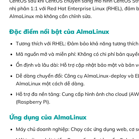
CentOS sau khi CentOS chuyển sang mô hình CentOS Str
nhị phân 1:1 với Red Hat Enterprise Linux (RHEL), đảm
AlmaLinux mà không cần chỉnh sửa.
Đặc điểm nổi bật của AlmaLinux
Tương thích với RHEL: Đảm bảo khả năng tương thích
Mã nguồn mở và miễn phí: Không có chi phí bản quyền,
Ổn định và lâu dài: Hỗ trợ cập nhật bảo mật và bản
Dễ dàng chuyển đổi: Công cụ AlmaLinux-deploy và E
AlmaLinux một cách dễ dàng.
Hỗ trợ đa nền tảng: Cung cấp hình ảnh cho cloud (AWS
(Raspberry Pi).
Ứng dụng của AlmaLinux
Máy chủ doanh nghiệp: Chạy các ứng dụng web, cơ sở