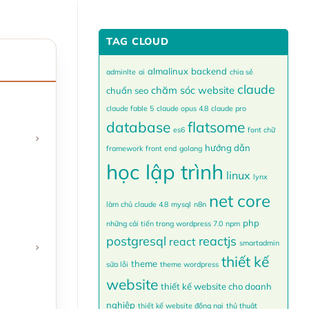
TAG CLOUD
almalinux
backend
adminlte
ai
chia sẻ
claude
chăm sóc website
chuẩn seo
claude fable 5
claude opus 4.8
claude pro
database
flatsome
es6
font chữ
hướng dẫn
framework
front end
golang
học lập trình
linux
lynx
net core
làm chủ claude 4.8
mysql
n8n
php
những cải tiến trong wordpress 7.0
npm
postgresql
reactjs
react
smartadmin
thiết kế
theme
sửa lỗi
theme wordpress
website
thiết kế website cho doanh
nghiệp
thiết kế website đồng nai
thủ thuật