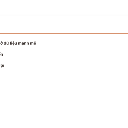
ơ sở dữ liệu mạnh mẽ
ển
rội