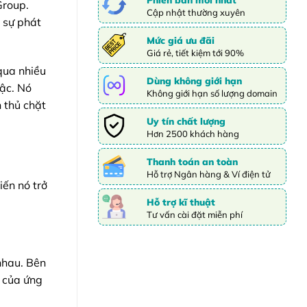
Group.
Cập nhật thường xuyên
 sự phát
Mức giá ưu đãi
Giá rẻ, tiết kiệm tới 90%
qua nhiều
Dùng không giới hạn
bậc. Nó
Không giới hạn số lượng domain
 thủ chặt
Uy tín chất lượng
Hơn 2500 khách hàng
Thanh toán an toàn
Hỗ trợ Ngân hàng & Ví điện tử
iến nó trở
Hỗ trợ kĩ thuật
Tư vấn cài đặt miễn phí
nhau. Bên
g của ứng