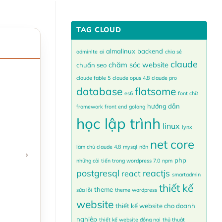
TAG CLOUD
almalinux
backend
adminlte
ai
chia sẻ
claude
chăm sóc website
chuẩn seo
claude fable 5
claude opus 4.8
claude pro
database
flatsome
es6
font chữ
hướng dẫn
framework
front end
golang
học lập trình
linux
lynx
net core
làm chủ claude 4.8
mysql
n8n
php
những cải tiến trong wordpress 7.0
npm
postgresql
reactjs
react
smartadmin
thiết kế
theme
sửa lỗi
theme wordpress
website
thiết kế website cho doanh
nghiệp
thiết kế website đồng nai
thủ thuật