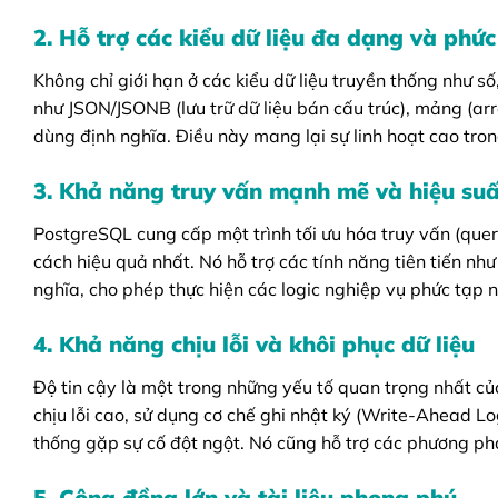
2. Hỗ trợ các kiểu dữ liệu đa dạng và phức
Không chỉ giới hạn ở các kiểu dữ liệu truyền thống như s
như JSON/JSONB (lưu trữ dữ liệu bán cấu trúc), mảng (arr
dùng định nghĩa. Điều này mang lại sự linh hoạt cao trong
3. Khả năng truy vấn mạnh mẽ và hiệu suấ
PostgreSQL cung cấp một trình tối ưu hóa truy vấn (quer
cách hiệu quả nhất. Nó hỗ trợ các tính năng tiên tiến nh
nghĩa, cho phép thực hiện các logic nghiệp vụ phức tạp n
4. Khả năng chịu lỗi và khôi phục dữ liệu
Độ tin cậy là một trong những yếu tố quan trọng nhất của
chịu lỗi cao, sử dụng cơ chế ghi nhật ký (Write-Ahead L
thống gặp sự cố đột ngột. Nó cũng hỗ trợ các phương pháp
5. Cộng đồng lớn và tài liệu phong phú