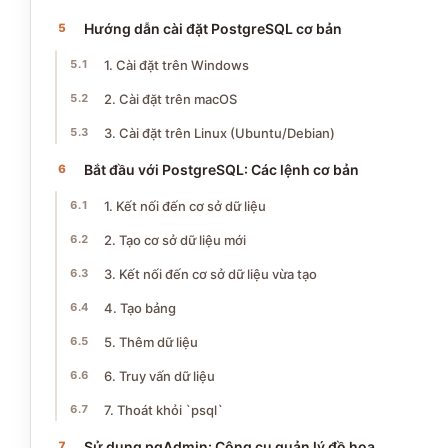
Hướng dẫn cài đặt PostgreSQL cơ bản
1. Cài đặt trên Windows
2. Cài đặt trên macOS
3. Cài đặt trên Linux (Ubuntu/Debian)
Bắt đầu với PostgreSQL: Các lệnh cơ bản
1. Kết nối đến cơ sở dữ liệu
2. Tạo cơ sở dữ liệu mới
3. Kết nối đến cơ sở dữ liệu vừa tạo
4. Tạo bảng
5. Thêm dữ liệu
6. Truy vấn dữ liệu
7. Thoát khỏi `psql`
Sử dụng pgAdmin: Công cụ quản lý đồ họa