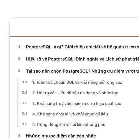
NỘI DUNG BÀI VIẾT
29 phần · ~11 phút đọc
PostgreSQL là gì? Giới thiệu chi tiết về hệ quản trị c
Hiểu rõ về PostgreSQL: Định nghĩa và Lịch sử phát tri
Tại sao nên chọn PostgreSQL? Những ưu điểm vượt t
1. Tuân thủ chuẩn SQL và khả năng mở rộng cao
2. Hỗ trợ các kiểu dữ liệu đa dạng và phức tạp
3. Khả năng truy vấn mạnh mẽ và hiệu suất cao
4. Khả năng chịu lỗi và khôi phục dữ liệu
5. Cộng đồng lớn và tài liệu phong phú
Những nhược điểm cần cân nhắc