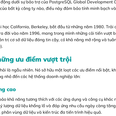
t động dưới sự bảo trợ của PostgreSQL Global Development 
của bất kỳ công ty nào, điều này đảm bảo tính minh bạch và
i học California, Berkeley, bắt đầu từ những năm 1980. Trải 
c ra đời vào năm 1996, mang trong mình những cải tiến vượt 
trị cơ sở dữ liệu đáng tin cậy, có khả năng mở rộng và tuân
).
ững ưu điểm vượt trội
i là ngẫu nhiên. Nó sở hữu một loạt các ưu điểm nổi bật, kh
ng nhỏ đến các hệ thống doanh nghiệp lớn:
ng cao
ảo khả năng tương thích với các ứng dụng và công cụ khác 
 lý lượng dữ liệu khổng lồ và đáp ứng nhu cầu ngày càng tăn
 phân vùng dữ liệu và kiến trúc đa tiến trình hiệu quả.