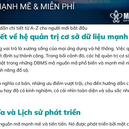
ẫn chi tiết từ A-Z cho người mới bắt đầu
iết về hệ quản trị cơ sở dữ liệu mạn
g vai trò là xương sống của mọi ứng dụng và hệ thống. Việc q
ết định sự thành công. Trong bối cảnh đó, các hệ quản trị cơ sở
, một trong những DBMS mã nguồn mở phổ biến và mạnh mẽ nh
nh năng đồ sộ.
 nghĩa cơ bản, những ưu điểm vượt trội, cho đến hướng dẫn ch
u hay đã có kinh nghiệm, có cái nhìn toàn diện và sâu sắc nh
a và Lịch sử phát triển
 nguồn mở mạnh mẽ và tiên tiến. Nó được phát triển bởi một