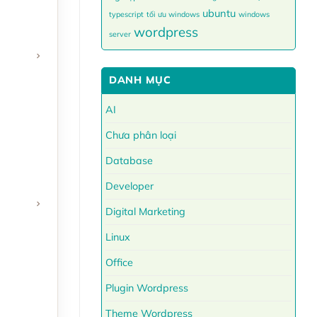
ubuntu
typescript
tối ưu windows
windows
wordpress
server
DANH MỤC
AI
Chưa phân loại
Database
Developer
Digital Marketing
Linux
Office
Plugin Wordpress
Theme Wordpress