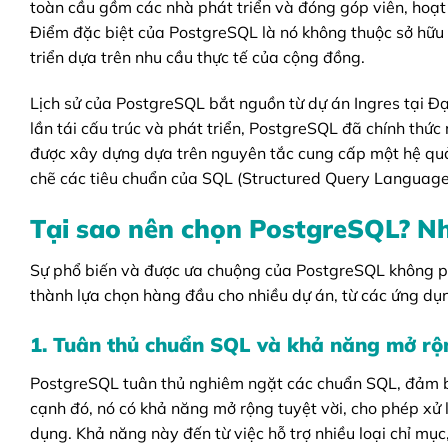
toàn cầu gồm các nhà phát triển và đóng góp viên, hoạ
Điểm đặc biệt của PostgreSQL là nó không thuộc sở hữu 
triển dựa trên nhu cầu thực tế của cộng đồng.
Lịch sử của PostgreSQL bắt nguồn từ dự án Ingres tại Đạ
lần tái cấu trúc và phát triển, PostgreSQL đã chính thứ
được xây dựng dựa trên nguyên tắc cung cấp một hệ quản 
chẽ các tiêu chuẩn của SQL (Structured Query Language
Tại sao nên chọn PostgreSQL? Nh
Sự phổ biến và được ưa chuộng của PostgreSQL không phả
thành lựa chọn hàng đầu cho nhiều dự án, từ các ứng dụ
1. Tuân thủ chuẩn SQL và khả năng mở rộ
PostgreSQL tuân thủ nghiêm ngặt các chuẩn SQL, đảm b
cạnh đó, nó có khả năng mở rộng tuyệt vời, cho phép xử
dụng. Khả năng này đến từ việc hỗ trợ nhiều loại chỉ mục,