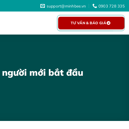
support@minhbee.vn
0903 728 335
TƯ VẤN & BÁO GIÁ
o người mới bắt đầu