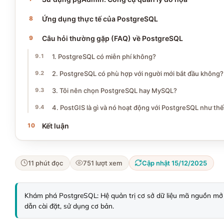
Ứng dụng thực tế của PostgreSQL
Câu hỏi thường gặp (FAQ) về PostgreSQL
1. PostgreSQL có miễn phí không?
2. PostgreSQL có phù hợp với người mới bắt đầu không?
3. Tôi nên chọn PostgreSQL hay MySQL?
4. PostGIS là gì và nó hoạt động với PostgreSQL như th
Kết luận
11 phút đọc
751 lượt xem
Cập nhật 15/12/2025
Khám phá PostgreSQL: Hệ quản trị cơ sở dữ liệu mã nguồn mở m
dẫn cài đặt, sử dụng cơ bản.