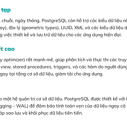
 tạp
ố, chuỗi, ngày tháng, PostgreSQL còn hỗ trợ các kiểu dữ liệu 
ay), địa lý (geometric types), UUID, XML và các kiểu dữ liệu 
 việc thiết kế và lưu trữ dữ liệu cho các ứng dụng hiện đại.
t cao
y optimizer) rất mạnh mẽ, giúp phân tích và thực thi các tru
ư view, stored procedures, triggers, và các hàm do người dùn
gay tại tầng cơ sở dữ liệu, giảm tải cho ứng dụng.
 một hệ quản trị cơ sở dữ liệu. PostgreSQL được thiết kế với
ogging – WAL) để đảm bảo tính toàn vẹn của dữ liệu ngay cả 
 sao lưu và khôi phục dữ liệu tiên tiến.