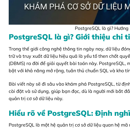
PostgreSQL là gì? Hướng d
PostgreSQL là gì? Giới thiệu chi t
Trong thế giới công nghệ thông tin ngày nay, dữ liệu đón
trữ và truy xuất dữ liệu hiệu quả là yếu tố then chốt quy
(DBMS) ra đời để giải quyết bài toán này. PostgreSQL
bật với khả năng mở rộng, tuân thủ chuẩn SQL và kho tí
Bài viết này sẽ đi sâu vào khám phá PostgreSQL, từ định
cài đặt và sử dụng, giúp bạn đọc, dù là người mới bắt đầ
quản trị cơ sở dữ liệu này.
Hiểu rõ về PostgreSQL: Định nghĩ
PostgreSQL là một hệ quản trị cơ sở dữ liệu quan hệ mã