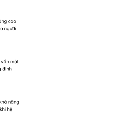
nâng cao
do người
y vấn một
g định
 khả năng
khi hệ