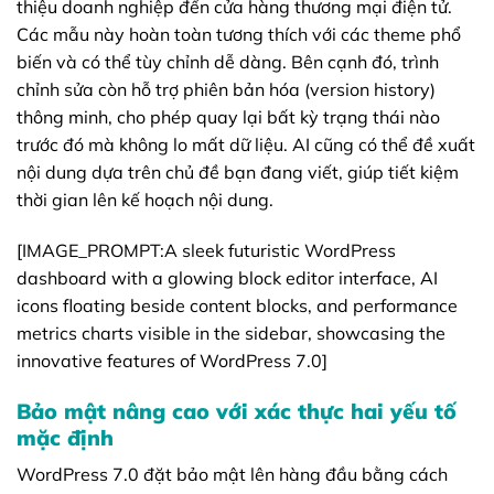
thiệu doanh nghiệp đến cửa hàng thương mại điện tử.
Các mẫu này hoàn toàn tương thích với các theme phổ
biến và có thể tùy chỉnh dễ dàng. Bên cạnh đó, trình
chỉnh sửa còn hỗ trợ phiên bản hóa (version history)
thông minh, cho phép quay lại bất kỳ trạng thái nào
trước đó mà không lo mất dữ liệu. AI cũng có thể đề xuất
nội dung dựa trên chủ đề bạn đang viết, giúp tiết kiệm
thời gian lên kế hoạch nội dung.
[IMAGE_PROMPT:A sleek futuristic WordPress
dashboard with a glowing block editor interface, AI
icons floating beside content blocks, and performance
metrics charts visible in the sidebar, showcasing the
innovative features of WordPress 7.0]
Bảo mật nâng cao với xác thực hai yếu tố
mặc định
WordPress 7.0 đặt bảo mật lên hàng đầu bằng cách