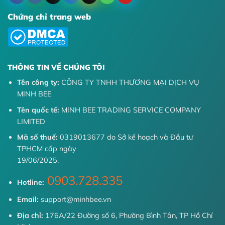
Chứng chỉ trang web
THÔNG TIN VỀ CHÚNG TÔI
Tên công ty:
CÔNG TY TNHH THƯƠNG MẠI DỊCH VỤ
MINH BEE
Tên quốc tế:
MINH BEE TRADING SERVICE COMPANY
LIMITED
Mã số thuế:
0319013677 do Sở kế hoạch và Đầu tư
TPHCM cấp ngày
19/06/2025.
0903.728.335
Hotline:
Email:
support@minhbee.vn
Địa chỉ:
176A/22 Đường số 6, Phường Bình Tân, TP Hồ Chí