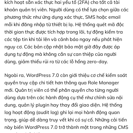
kích hoạt sẵn xác thực hai yếu tố (2FA) cho tất cả tài
khoản quản trị viên. Người dùng có thể lựa chọn giữa các
phương thức như ứng dụng xác thực, SMS hoặc email
mỗi khi đăng nhập từ thiết bị lạ. Hệ thống quét mã độc
thời gian thực được tích hợp trong lõi, tự động kiểm tra
các tệp tin khi tải lên và cảnh báo ngay nếu phát hiện
nguy cơ. Các bản cập nhật bảo mật giờ đây được áp
dụng tự động mà không cần sự can thiệp của người
dùng, giảm thiểu rủi ro từ các lỗ hổng zero-day.
Ngoài ra, WordPress 7.0 còn giới thiệu cơ chế kiểm soát
quyền truy cập chi tiết hơn thông qua Role Manager
mới. Quản trị viên có thể phân quyền cho từng người
dùng dựa trên các hành động cụ thể như chỉnh sửa nội
dung, quản lý plugin hay thay đổi giao diện. Hệ thống
log hoạt động (audit log) ghi lại mọi hành động quan
trọng, giúp dễ dàng truy vết khi có sự cố. Những cải tiến
này biến WordPress 7.0 trở thành một trong những CMS