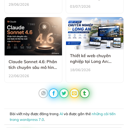
lược toàn diện để tăng
Đột phá mới trong hệ
29/06/2026
03/07/2026
trưởng bền vững năm
sinh thái AI ngôn ngữ
2026
Thiết kế web chuyên
nghiệp tại Long An:
Claude Sonnet 4.6: Phân
Nâng tầm thương hiệu
tích chuyên sâu mô hình
18/06/2026
doanh nghiệp
AI thế hệ mới của
22/06/2026
Anthropic
Bài viết này được đăng trong
AI
và được gắn thẻ
những cải tiến
trong wordpress 7.0
.