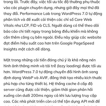
trong lõi. Trước đây, việc tối ưu tốc độ thường phụ thuộc
vào các plugin chuyên dụng, nhưng giờ đây mọi thứ đã
thay đổi. Performance Lab trong WordPress 7.0 tự động
phân tích và đề xuất cải thiện các chỉ số Core Web
Vitals như LCP, FID và CLS. Người dùng có thể theo dõi
báo cáo chi tiết ngay trong bảng điều khiển mà không
cần thêm công cụ bên ngoài. Điều này giúp các website
đạt điểm hiệu suất cao hơn trên Google PageSpeed
Insights một cách dễ dàng.
Một trong những cải tiến đáng chú ý là khả năng nén
hình ảnh thông minh và tải trễ (lazy loading) được tối ưu
hơn. WordPress 7.0 tự động chuyển đổi hình ảnh sang
định dạng WebP và AVIF, đồng thời tạo nhiều kích thước
phù hợp cho từng thiết bị. Hệ thống cache ở cấp độ
server cũng được cải thiện, giảm thời gian phản hồi
xuống còn dưới 200ms ngay cả khi lưu lượng truy cập
cao. Các nhà phát triển còn có thể tận dụng API mới để