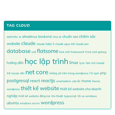
TAG CLOUD
chăm sóc
almalinux
backend
chuẩn seo
adminlte
ai
chia sẻ
claude
website
claude fable 5
claude opus 4.8
claude pro
database
flatsome
es6
font chữ
framework
front end
golang
học lập trình
linux
hướng dẫn
lynx
làm chủ claude
net core
php
4.8
mysql
n8n
những cải tiến trong wordpress 7.0
npm
postgresql
reactjs
react
theme
smartadmin
sửa lỗi
theme
thiết kế website
thiết kế website cho doanh
wordpress
nghiệp
thiết kế website đồng nai
thủ thuật
typescript
tối ưu windows
wordpress
ubuntu
windows server