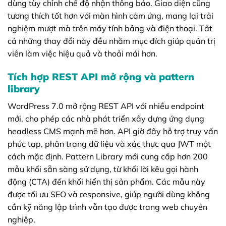
dùng tùy chỉnh chế độ nhận thông báo. Giao diện cũng
tương thích tốt hơn với màn hình cảm ứng, mang lại trải
nghiệm mượt mà trên máy tính bảng và điện thoại. Tất
cả những thay đổi này đều nhằm mục đích giúp quản trị
viên làm việc hiệu quả và thoải mái hơn.
Tích hợp REST API mở rộng và pattern
library
WordPress 7.0 mở rộng REST API với nhiều endpoint
mới, cho phép các nhà phát triển xây dựng ứng dụng
headless CMS mạnh mẽ hơn. API giờ đây hỗ trợ truy vấn
phức tạp, phân trang dữ liệu và xác thực qua JWT một
cách mặc định. Pattern Library mới cung cấp hơn 200
mẫu khối sẵn sàng sử dụng, từ khối lời kêu gọi hành
động (CTA) đến khối hiển thị sản phẩm. Các mẫu này
được tối ưu SEO và responsive, giúp người dùng không
cần kỹ năng lập trình vẫn tạo được trang web chuyên
nghiệp.