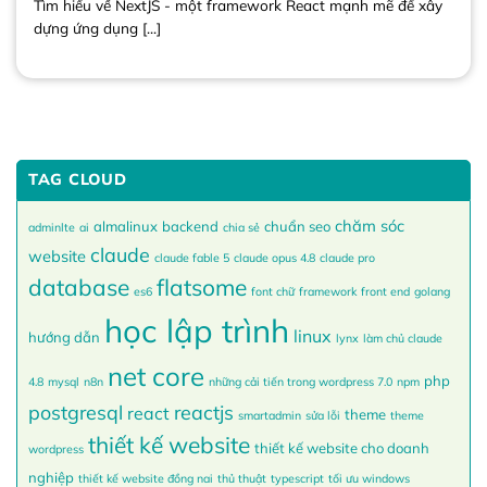
Tìm hiểu về NextJS - một framework React mạnh mẽ để xây
dựng ứng dụng [...]
TAG CLOUD
chăm sóc
almalinux
backend
chuẩn seo
adminlte
ai
chia sẻ
claude
website
claude fable 5
claude opus 4.8
claude pro
database
flatsome
es6
font chữ
framework
front end
golang
học lập trình
linux
hướng dẫn
lynx
làm chủ claude
net core
php
4.8
mysql
n8n
những cải tiến trong wordpress 7.0
npm
postgresql
reactjs
react
theme
smartadmin
sửa lỗi
theme
thiết kế website
thiết kế website cho doanh
wordpress
nghiệp
thiết kế website đồng nai
thủ thuật
typescript
tối ưu windows