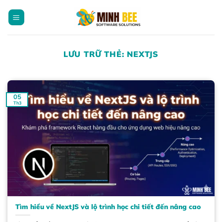
Bỏ
qua
nội
dung
LƯU TRỮ THẺ:
NEXTJS
05
Th3
Tìm hiểu về NextJS và lộ trình học chi tiết đến nâng cao