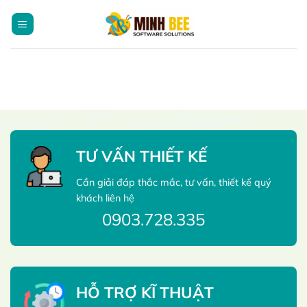
Bỏ
qua
nội
dung
TƯ VẤN THIẾT KẾ
Cần giải đáp thắc mắc, tư vấn, thiết kế quý
khách liên hệ
0903.728.335
HỖ TRỢ KĨ THUẬT